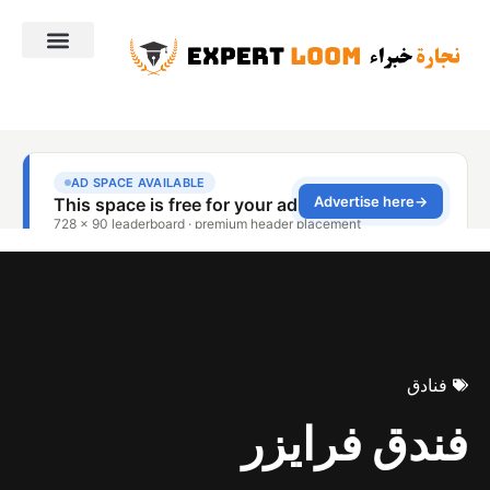
فنادق
فندق فرايزر