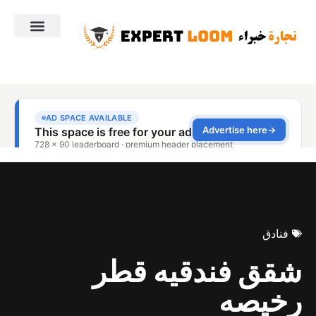
فنادق
شقق فندقيه قطر
رخيصه