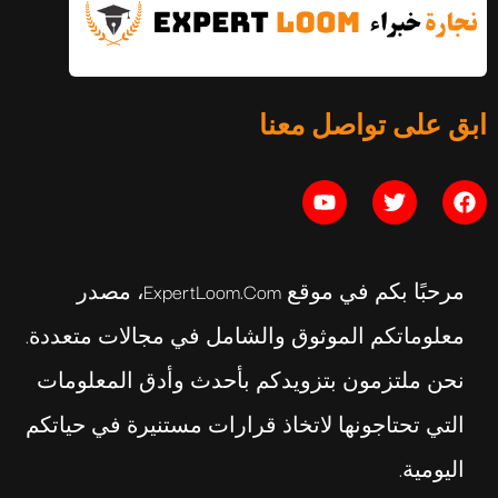
التوازن النفسي: الدليل الكامل
ابق على تواصل معنا
يوليو 16, 2026
مرحبًا بكم في موقع ExpertLoom.com، مصدر
معلوماتكم الموثوق والشامل في مجالات متعددة.
نحن ملتزمون بتزويدكم بأحدث وأدق المعلومات
التي تحتاجونها لاتخاذ قرارات مستنيرة في حياتكم
اليومية.