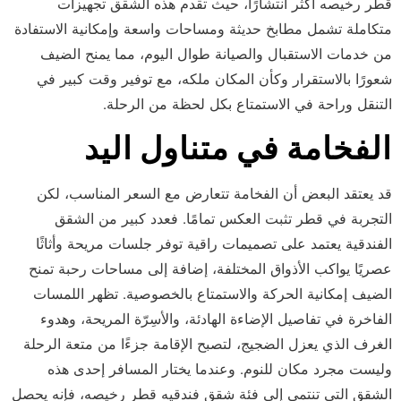
قطر رخيصه أكثر انتشارًا، حيث تقدم هذه الشقق تجهيزات
متكاملة تشمل مطابخ حديثة ومساحات واسعة وإمكانية الاستفادة
من خدمات الاستقبال والصيانة طوال اليوم، مما يمنح الضيف
شعورًا بالاستقرار وكأن المكان ملكه، مع توفير وقت كبير في
التنقل وراحة في الاستمتاع بكل لحظة من الرحلة.
الفخامة في متناول اليد
قد يعتقد البعض أن الفخامة تتعارض مع السعر المناسب، لكن
التجربة في قطر تثبت العكس تمامًا. فعدد كبير من الشقق
الفندقية يعتمد على تصميمات راقية توفر جلسات مريحة وأثاثًا
عصريًا يواكب الأذواق المختلفة، إضافة إلى مساحات رحبة تمنح
الضيف إمكانية الحركة والاستمتاع بالخصوصية. تظهر اللمسات
الفاخرة في تفاصيل الإضاءة الهادئة، والأسِرّة المريحة، وهدوء
الغرف الذي يعزل الضجيج، لتصبح الإقامة جزءًا من متعة الرحلة
وليست مجرد مكان للنوم. وعندما يختار المسافر إحدى هذه
الشقق التي تنتمي إلى فئة شقق فندقيه قطر رخيصه، فإنه يحصل