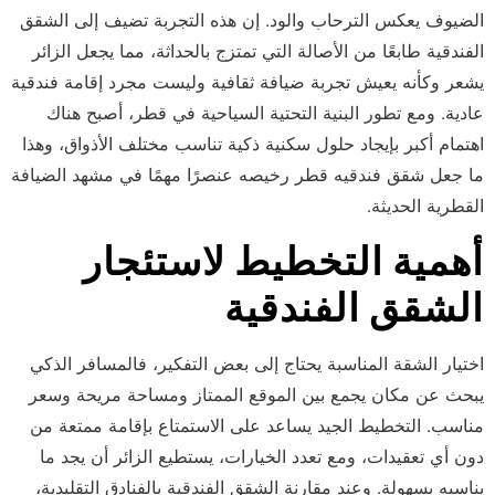
الضيوف يعكس الترحاب والود. إن هذه التجربة تضيف إلى الشقق
الفندقية طابعًا من الأصالة التي تمتزج بالحداثة، مما يجعل الزائر
يشعر وكأنه يعيش تجربة ضيافة ثقافية وليست مجرد إقامة فندقية
عادية. ومع تطور البنية التحتية السياحية في قطر، أصبح هناك
اهتمام أكبر بإيجاد حلول سكنية ذكية تناسب مختلف الأذواق، وهذا
ما جعل شقق فندقيه قطر رخيصه عنصرًا مهمًا في مشهد الضيافة
القطرية الحديثة.
أهمية التخطيط لاستئجار
الشقق الفندقية
اختيار الشقة المناسبة يحتاج إلى بعض التفكير، فالمسافر الذكي
يبحث عن مكان يجمع بين الموقع الممتاز ومساحة مريحة وسعر
مناسب. التخطيط الجيد يساعد على الاستمتاع بإقامة ممتعة من
دون أي تعقيدات، ومع تعدد الخيارات، يستطيع الزائر أن يجد ما
يناسبه بسهولة. وعند مقارنة الشقق الفندقية بالفنادق التقليدية،