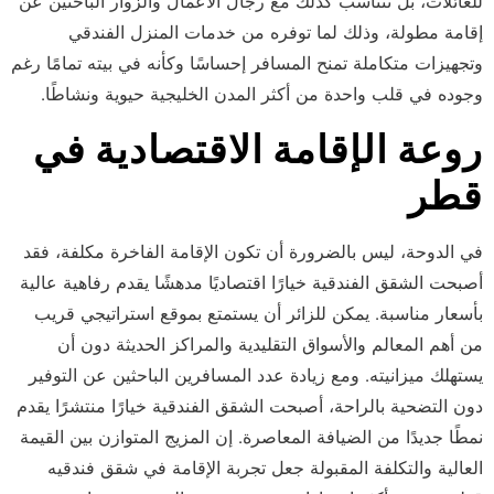
للعائلات، بل تتناسب كذلك مع رجال الأعمال والزوار الباحثين عن
إقامة مطولة، وذلك لما توفره من خدمات المنزل الفندقي
وتجهيزات متكاملة تمنح المسافر إحساسًا وكأنه في بيته تمامًا رغم
وجوده في قلب واحدة من أكثر المدن الخليجية حيوية ونشاطًا.
روعة الإقامة الاقتصادية في
قطر
في الدوحة، ليس بالضرورة أن تكون الإقامة الفاخرة مكلفة، فقد
أصبحت الشقق الفندقية خيارًا اقتصاديًا مدهشًا يقدم رفاهية عالية
بأسعار مناسبة. يمكن للزائر أن يستمتع بموقع استراتيجي قريب
من أهم المعالم والأسواق التقليدية والمراكز الحديثة دون أن
يستهلك ميزانيته. ومع زيادة عدد المسافرين الباحثين عن التوفير
دون التضحية بالراحة، أصبحت الشقق الفندقية خيارًا منتشرًا يقدم
نمطًا جديدًا من الضيافة المعاصرة. إن المزيج المتوازن بين القيمة
العالية والتكلفة المقبولة جعل تجربة الإقامة في شقق فندقيه