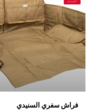
أحدث
فراش سفري السنيدي