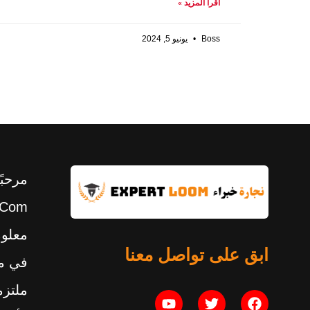
اقرأ المزيد »
Boss
يونيو 5, 2024
مرحبً
معلوم
ابق على تواصل معنا
في مج
ملتزم