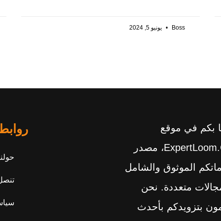
Boss
يونيو 5, 2024
روابط
ا بكم في موقع
ExpertLoom.com، مصدر
حولنا
اتكم الموثوق والشامل
تنصل
الات متعددة. نحن
سياس
ون بتزويدكم بأحدث