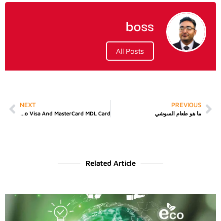
boss
All Posts
NEXT
PREVIOUS
ما هو طعام السوشي
Sell Tether TRC20 (USDT) To Visa And MasterCard MDL Card
Related Article