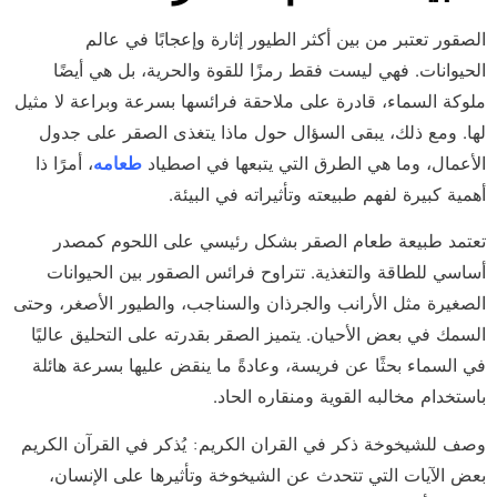
الصقور تعتبر من بين أكثر الطيور إثارة وإعجابًا في عالم
الحيوانات. فهي ليست فقط رمزًا للقوة والحرية، بل هي أيضًا
ملوكة السماء، قادرة على ملاحقة فرائسها بسرعة وبراعة لا مثيل
لها. ومع ذلك، يبقى السؤال حول ماذا يتغذى الصقر على جدول
الأعمال، وما هي الطرق التي يتبعها في اصطياد
طعامه
، أمرًا ذا
أهمية كبيرة لفهم طبيعته وتأثيراته في البيئة.
تعتمد طبيعة طعام الصقر بشكل رئيسي على اللحوم كمصدر
أساسي للطاقة والتغذية. تتراوح فرائس الصقور بين الحيوانات
الصغيرة مثل الأرانب والجرذان والسناجب، والطيور الأصغر، وحتى
السمك في بعض الأحيان. يتميز الصقر بقدرته على التحليق عاليًا
في السماء بحثًا عن فريسة، وعادةً ما ينقض عليها بسرعة هائلة
باستخدام مخالبه القوية ومنقاره الحاد.
وصف للشيخوخة ذكر في القران الكريم: يُذكر في القرآن الكريم
بعض الآيات التي تتحدث عن الشيخوخة وتأثيرها على الإنسان،