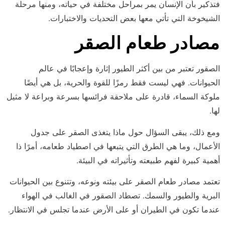
فتذكير بأن الإنسان يمر بمراحل مختلفة في حياته، ومنها مرحلة
الشيخوخة التي تأتي معها بعض التحديات والاختبارات.
مصادر طعام الصقر
الصقور تعتبر من بين أكثر الطيور إثارة وإعجابًا في عالم
الحيوانات. فهي ليست فقط رمزًا للقوة والحرية، بل هي أيضًا
ملوكة السماء، قادرة على ملاحقة فرائسها بسرعة وبراعة لا مثيل
لها.
ومع ذلك، يبقى السؤال حول ماذا يتغذى الصقر على جدول
الأعمال، وما هي الطرق التي يتبعها في اصطياد طعامه، أمرًا ذا
أهمية كبيرة لفهم طبيعته وتأثيراته في البيئة.
تعتمد مصادر طعام الصقر على بيئته ونوعه، وتتنوع بين الحيوانات
البرية والطيور والسمك. تصطاد الصقور في الغالب في الهواء
عندما تكون في الطيران أو على الأرض عندما تجلس في الانتظار.