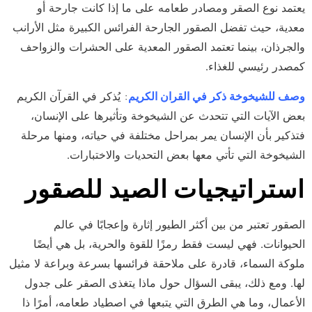
يعتمد نوع الصقر ومصادر طعامه على ما إذا كانت جارحة أو
معدية، حيث تفضل الصقور الجارحة الفرائس الكبيرة مثل الأرانب
والجرذان، بينما تعتمد الصقور المعدية على الحشرات والزواحف
كمصدر رئيسي للغذاء.
وصف للشيخوخة ذكر في القران الكريم
: يُذكر في القرآن الكريم
بعض الآيات التي تتحدث عن الشيخوخة وتأثيرها على الإنسان،
فتذكير بأن الإنسان يمر بمراحل مختلفة في حياته، ومنها مرحلة
الشيخوخة التي تأتي معها بعض التحديات والاختبارات.
استراتيجيات الصيد للصقور
الصقور تعتبر من بين أكثر الطيور إثارة وإعجابًا في عالم
الحيوانات. فهي ليست فقط رمزًا للقوة والحرية، بل هي أيضًا
ملوكة السماء، قادرة على ملاحقة فرائسها بسرعة وبراعة لا مثيل
لها. ومع ذلك، يبقى السؤال حول ماذا يتغذى الصقر على جدول
الأعمال، وما هي الطرق التي يتبعها في اصطياد طعامه، أمرًا ذا