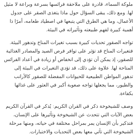
ملوكة السماء، قادرة على ملاحقة فرائسها بسرعة وبراعة لا مثيل
لها. ومع ذلك، يبقى السؤال حول ماذا يتغذى الصقر على جدول
الأعمال، وما هي الطرق التي يتبعها في اصطياد طعامه، أمرًا ذا
أهمية كبيرة لفهم طبيعته وتأثيراته في البيئة.
تواجه الصقور تحديات كبيرة بسبب تغيرات المناخ وتدهور البيئة.
فتغيرات المناخ قد تؤثر على توافر فرص الصيد والمصادر الغذائية
للصقور، إذ يمكن أن تؤدي إلى انخفاض أو زيادة في أعداد الفرائس
المتاحة لها. علاوة على ذلك، قد تؤدي التغيرات في البيئة إلى
تدهور المواطن الطبيعية للحيوانات المفضلة للصقور كالأرانب
والطيور، مما يجعلها تواجه صعوبة أكبر في العثور على غذائها
بكفاءة.
وصف للشيخوخة ذكر في القران الكريم: يُذكر في القرآن الكريم
بعض الآيات التي تتحدث عن الشيخوخة وتأثيرها على الإنسان،
فتذكير بأن الإنسان يمر بمراحل مختلفة في حياته، ومنها مرحلة
الشيخوخة التي تأتي معها بعض التحديات والاختبارات.