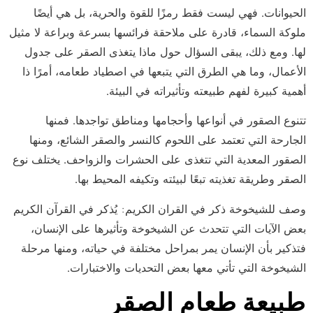
الحيوانات. فهي ليست فقط رمزًا للقوة والحرية، بل هي أيضًا
ملوكة السماء، قادرة على ملاحقة فرائسها بسرعة وبراعة لا مثيل
لها. ومع ذلك، يبقى السؤال حول ماذا يتغذى الصقر على جدول
الأعمال، وما هي الطرق التي يتبعها في اصطياد طعامه، أمرًا ذا
أهمية كبيرة لفهم طبيعته وتأثيراته في البيئة.
تتنوع الصقور في أنواعها وأحجامها ومناطق تواجدها. فمنها
الجارحة التي تعتمد على اللحوم كالنسر والصقر الشائع، ومنها
الصقور المعدية التي تتغذى على الحشرات والزواحف. يختلف نوع
الصقر وطريقة تغذيته تبعًا لبيئته وتكيفه المحيط بها.
وصف للشيخوخة ذكر في القران الكريم: يُذكر في القرآن الكريم
بعض الآيات التي تتحدث عن الشيخوخة وتأثيرها على الإنسان،
فتذكير بأن الإنسان يمر بمراحل مختلفة في حياته، ومنها مرحلة
الشيخوخة التي تأتي معها بعض التحديات والاختبارات.
طبيعة طعام الصقر