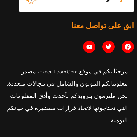
التوازن النفسي: الدليل الكامل
ابق على تواصل معنا
يوليو 16, 2026
مرحبًا بكم في موقع ExpertLoom.com، مصدر
معلوماتكم الموثوق والشامل في مجالات متعددة.
نحن ملتزمون بتزويدكم بأحدث وأدق المعلومات
التي تحتاجونها لاتخاذ قرارات مستنيرة في حياتكم
اليومية.