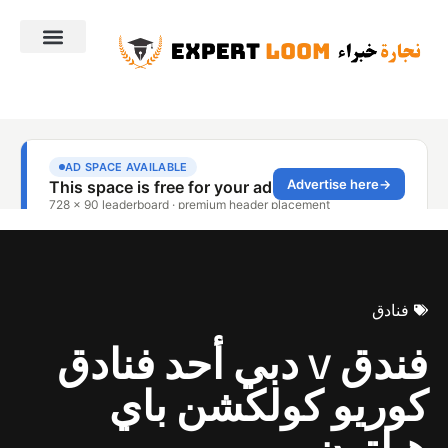
فنادق
فندق V دبي أحد فنادق
كوريو كولكشن باي
هيلتون