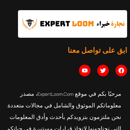
التوازن النفسي: الدليل الكامل
ابق على تواصل معنا
يوليو 16, 2026
مرحبًا بكم في موقع ExpertLoom.com، مصدر
معلوماتكم الموثوق والشامل في مجالات متعددة.
نحن ملتزمون بتزويدكم بأحدث وأدق المعلومات
التي تحتاجونها لاتخاذ قرارات مستنيرة في حياتكم