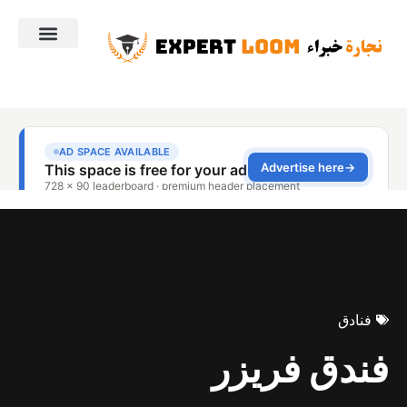
فنادق
فندق فريزر