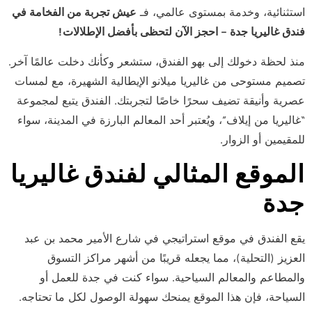
استثنائية، وخدمة بمستوى عالمي، فـ
عيش تجربة من الفخامة في
فندق غاليريا جدة – احجز الآن لتحظى بأفضل الإطلالات!
منذ لحظة دخولك إلى بهو الفندق، ستشعر وكأنك دخلت عالمًا آخر.
تصميم مستوحى من غاليريا ميلانو الإيطالية الشهيرة، مع لمسات
عصرية وأنيقة تضيف سحرًا خاصًا لتجربتك. الفندق يتبع لمجموعة
“غاليريا من إيلاف”، ويُعتبر أحد المعالم البارزة في المدينة، سواء
للمقيمين أو الزوار.
الموقع المثالي لفندق غاليريا
جدة
يقع الفندق في موقع استراتيجي في شارع الأمير محمد بن عبد
العزيز (التحلية)، مما يجعله قريبًا من أشهر مراكز التسوق
والمطاعم والمعالم السياحية. سواء كنت في جدة للعمل أو
السياحة، فإن هذا الموقع يمنحك سهولة الوصول لكل ما تحتاجه.