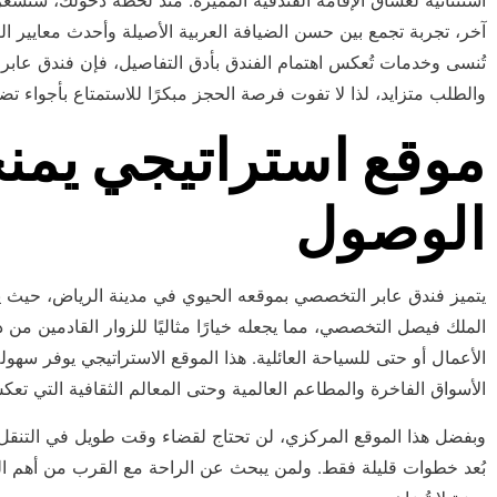
استثنائية لعشاق الإقامة الفندقية المميزة. منذ لحظة دخولك، ستشعر
آخر، تجربة تجمع بين حسن الضيافة العربية الأصيلة وأحدث معايير ال
تُنسى وخدمات تُعكس اهتمام الفندق بأدق التفاصيل، فإن فندق عابر 
والطلب متزايد، لذا لا تفوت فرصة الحجز مبكرًا للاستمتاع بأجواء تضف
موقع استراتيجي يمن
الوصول
يتميز فندق عابر التخصصي بموقعه الحيوي في مدينة الرياض، حيث ي
الملك فيصل التخصصي، مما يجعله خيارًا مثاليًا للزوار القادمين من 
الأعمال أو حتى للسياحة العائلية. هذا الموقع الاستراتيجي يوفر سه
الأسواق الفاخرة والمطاعم العالمية وحتى المعالم الثقافية التي ت
وبفضل هذا الموقع المركزي، لن تحتاج لقضاء وقت طويل في التنقل
بُعد خطوات قليلة فقط. ولمن يبحث عن الراحة مع القرب من أهم ا