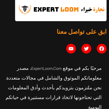
التوازن النفسي: الدليل الكامل
ابق على تواصل معنا
يوليو 16, 2026
مرحبًا بكم في موقع ExpertLoom.com، مصدر
معلوماتكم الموثوق والشامل في مجالات متعددة.
نحن ملتزمون بتزويدكم بأحدث وأدق المعلومات
التي تحتاجونها لاتخاذ قرارات مستنيرة في حياتكم
اليومية.