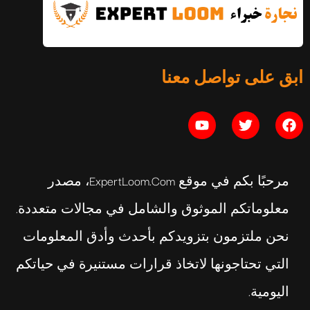
التوازن النفسي: الدليل الكامل
ابق على تواصل معنا
يوليو 16, 2026
مرحبًا بكم في موقع ExpertLoom.com، مصدر
معلوماتكم الموثوق والشامل في مجالات متعددة.
نحن ملتزمون بتزويدكم بأحدث وأدق المعلومات
التي تحتاجونها لاتخاذ قرارات مستنيرة في حياتكم
اليومية.