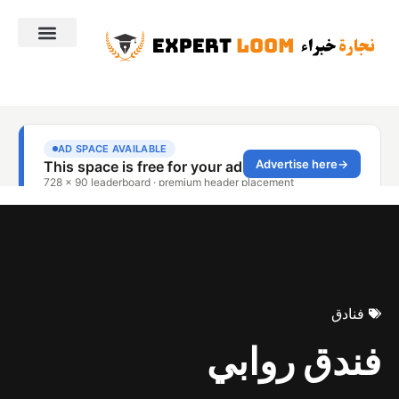
فنادق
فندق روابي