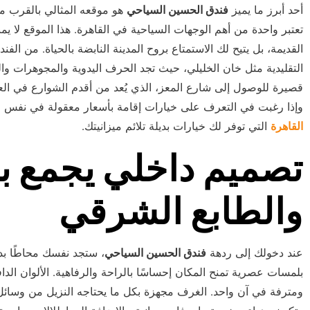
أحد أبرز ما يميز
فندق الحسين السياحي
هو موقعه المثالي بالقرب م
تعتبر واحدة من أهم الوجهات السياحية في القاهرة. هذا الموقع لا
القديمة، بل يتيح لك الاستمتاع بروح المدينة النابضة بالحياة. من ال
التقليدية مثل خان الخليلي، حيث تجد الحرف اليدوية والمجوهرات و
قصيرة للوصول إلى شارع المعز، الذي يُعد من أقدم الشوارع في العالم
وإذا رغبت في التعرف على خيارات إقامة بأسعار معقولة في نفس ا
القاهرة
التي توفر لك خيارات بديلة تلائم ميزانيتك.
تصميم داخلي يجمع بي
والطابع الشرقي
عند دخولك إلى ردهة
فندق الحسين السياحي
، ستجد نفسك محاطًا بد
بلمسات عصرية تمنح المكان إحساسًا بالراحة والرفاهية. الألوان الداف
ومترفة في آن واحد. الغرف مجهزة بكل ما يحتاجه النزيل من وسائل 