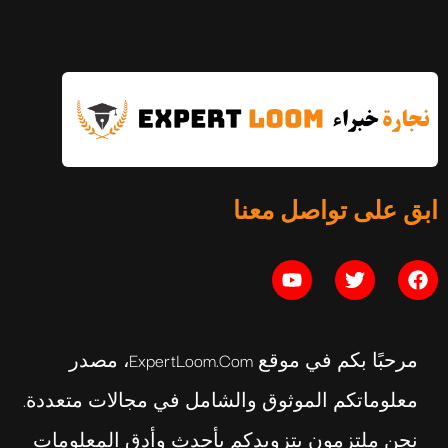
التوازن النفسي: الدليل الكامل
ابق على تواصل معنا
يوليو 16, 2026
مرحبًا بكم في موقع ExpertLoom.com، مصدر
معلوماتكم الموثوق والشامل في مجالات متعددة.
نحن ملتزمون بتزويدكم بأحدث وأدق المعلومات