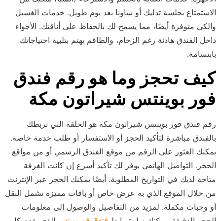
الاستمتاع بجلسة تدليك أو ساونا بعد يوم طويل. خدمات الغسيل
والكي متوفرة أيضًا، مما يسمح لك بالحفاظ على أناقتك. الأجواء
داخل الفندق هادئة رغم الزحام، والطاقم يهتم بتلبية احتياجاتك
بابتسامة.
كيف تحجز وما هو رقم فندق
فور بوينتس شيراتون مكة
رقم فندق فور بوينتس شيراتون مكة هو الحلقة التي تربطك
بالفندق مباشرة لتأكيد الحجز أو الاستفسار أو طلب خدمة خاصة.
يمكنك العثور على الرقم من موقع الفندق الرسمي أو من مواقع
الحجز. التواصل الهاتفي يوفر لك تأكيد أسرع إن كانت الغرفة
متاحة لديك في التواريخ المطلوبة. أيضًا يمكنك الحجز عبر الإنترنت
من خلال الموقع الذي به عرض خاص أو باقات مميزة تشمل النقل
أو وجبات مكملة. لمزيد من التفاصيل والوصول إلى معلومات
الحجز الدقيقة، يمكنك زيارة رابط
فندق فوربوينس
الذي يقدم كل