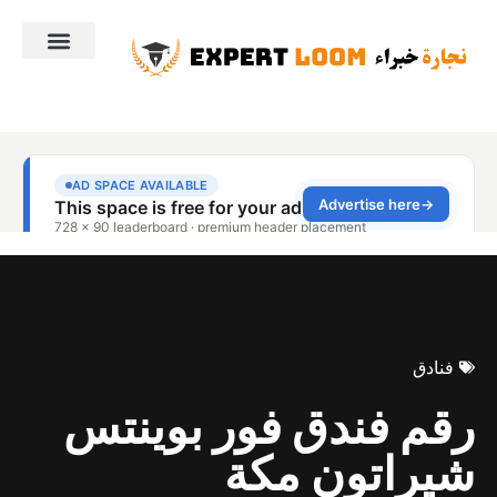
فنادق
رقم فندق فور بوينتس
شيراتون مكة