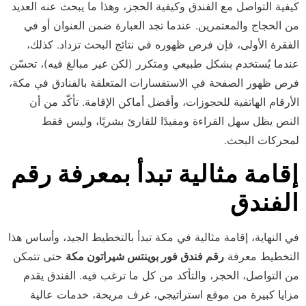
كيفية التواصل مع الفندق وكيفية الحجز، وهذا ما يبحث عنه العديد
من الحجاج والمعتمرين. عندما تجد العبارة ضمن العنوان أو في
الفقرة الأولى، فإن فرص ظهوره في نتائج البحث تزداد. كذلك،
عندما يُستخدم بشكل طبيعي ومتكرر (لكن غير مبالغ فيه)، تحسّن
فرص ظهور الصفحة في الاستفسارات المتعلقة بالفنادق في مكة،
الأرقام الهاتفية للحجوزات، وأفضل أماكن الإقامة. تأكّد من أن
النص يظل سهل القراءة ومفيدًا للقارئ بشريًا، وليس فقط
لمحركات البحث.
إقامة مثالية تبدأ بمعرفة رقم
الفندق
في النهاية، إقامة مثالية في مكة تبدأ بالتخطيط الجيد، وأساس هذا
التخطيط معرفة
رقم فندق فور بوينتس شيراتون مكة
حتى تتمكن
من التواصل، الحجز، والتأكد من كل ما ترغب فيه. الفندق يقدم
مزايا كبيرة من موقع استراتيجي، غرف مريحة، خدمات عالية