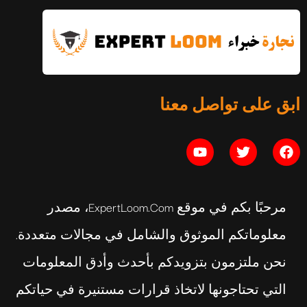
التوازن النفسي: الدليل الكامل
ابق على تواصل معنا
يوليو 16, 2026
مرحبًا بكم في موقع ExpertLoom.com، مصدر
معلوماتكم الموثوق والشامل في مجالات متعددة.
نحن ملتزمون بتزويدكم بأحدث وأدق المعلومات
التي تحتاجونها لاتخاذ قرارات مستنيرة في حياتكم