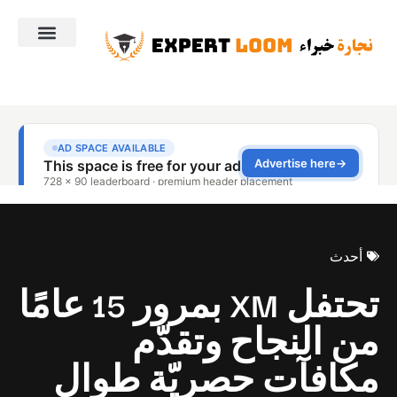
أحدث
تحتفل XM بمرور 15 عامًا
من النجاح وتقدّم
مكافآت حصريّة طوال