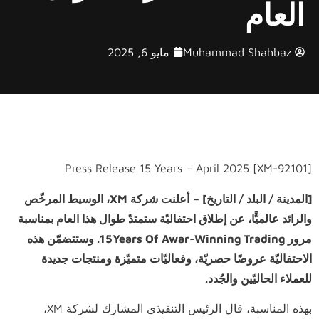
العام
Muhammad Shahbaz
مايو 6, 2025
[XM-92101] Press Release 15 Years – April 2025
[المدينة / البلد / التاريخ]
–
أعلنت شركة
XM
،
الوسيط المرخّص
والرائد عالميًّا، عن إطلاق احتفاليّة ستمتدّ طوال هذا العام بمناسبة
مرور
Awar-Winning Trading
15Years Of
. وستتضمّن هذه
الاحتفاليّة عروضًا حصريّة، وفعاليّات متميّزة ومنتجات جديدة
للعملاء الحاليّين والجُدد.
بهذه المناسبة، قال الرئيس التنفيذي المشارك لشركة XM،