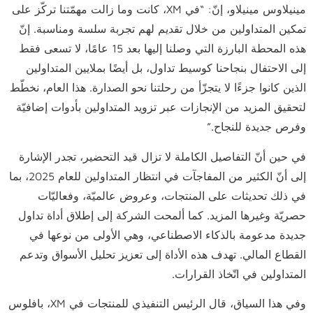
مينيلاوس مينيلاو، إنّ: “في XM، كانت وما زالت مهمّتنا تركّز على
تمكين المتداولين من خلال تقديم لهم تجربة سلسة ومناسبة. إنّ
هذه المحطة البارزة التي وصلنا إليها بعد 15 عامًا، لا تسعى فقط
إلى الاحتفال بنجاحنا كوسيط تداول، بل أيضًا بملايين المتداولين
الذين كانوا جزءًا لا يتجزّأ من رحلتنا نحو الصدارة. هذا العام، نخطّط
لتحقيق المزيد من الإنجازات عبر تزويد المتداولين بأدوات إضافيّة
وفرص جديدة للنجاح.”
في حين أنّ التفاصيل الكاملة لا تزال قيد التحضير، تجدر الإشارة
إلى أنّ الكثير من المفاجآت في انتظار المتداولين للعام 2025، بما
في ذلك تحديثات على المنتجات، وعروض عالميّة، وفعاليّات
حصريّة وغيرها المزيد. كما ألمحت الشركة إلى إطلاق أداة تداول
جديدة مدعومة بالذكاء الاصطناعي، وهي الأولى من نوعها في
القطاع المالي. تهدف هذه الأداة إلى تعزيز تحليل الأسواق وتدعم
المتداولين في اتّخاذ القرارات.
وفي هذا السياق، قال الرئيس التنفيذي للمنتجات في XM، بافلوس