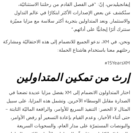
إيفانجيليدس، إنّ: “فى الفصل القادم من رحلتنا الاستثنائيّة،
سنُكشف عن بعض الإصدارات الأكثر ابتكارًا في عالم التداول
والاستثمار. ونعد المتداولين بتجربة أكثر سلاسة مع مزايا مميّزة
ستترك أثرًا إيجابيًّا على أدائهم.”
ونحن، في XM، ندعو الجميع للانضمام إلى هذه الاحتفاليّة ومشاركة
رحلتهم معنا باستخدام هاشتاغ الحملة:
#15YearsXM
إرث من
تمكين
المتداولين
اختار المتداولون الانضمام إلى XM بفضل مزايا عديدة تضعنا في
الصدارة مقابل الوسطاء الآخرين. وتشمل هذه المزايا، على سبيل
المثال لا الحصر: التنفيذ السريع للأوامر، والرافعة الماليّة الثابتة –
حتى أثناء الأخبار، وعدم القيام بإعادة التسعير أو رفض الأوامر،
والبونصات المستمرّة على مدار العام، والسحوبات السريعة