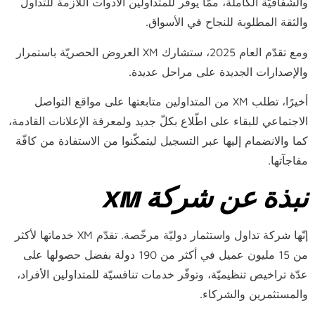
والشفافيّة الكاملة، ممّا يوفّر للمتداولين الأدوات اللازمة للتداول
والثقة المطلوبة للنجاح في الأسواق.
ومع تقدّم العام 2025، ستشارك XM العروض الحصريّة باستمرار
والإصدارات الجديدة على مراحل عديدة.
أخيرًا، تطلب XM من المتداولين متابعتها على مواقع التواصل
الاجتماعي للبقاء على اطّلاع بكلّ جديد ولمعرفة الإعلانات القادمة،
كما والانضمام إليها عبر التسجيل ليتمكّنوا من الاستفادة من كافّة
مفاجآتها.
نبذة عن شركة
XM
إنّها شركة تداول واستثمار دوليّة مرخّصة. تقدّم XM خدماتها لأكثر
من 15 مليون عميل في أكثر من 190 دولة بفضل حصولها على
عدّة تراخيص تنظيميّة، وتوفّر خدمات تنافسيّة للمتداولين الأفراد،
والمستثمرين والشركاء.