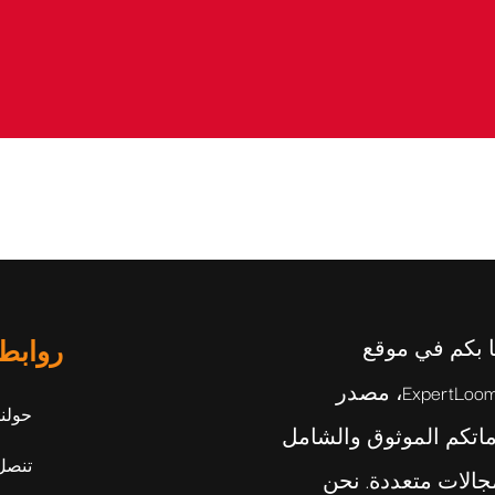
ا بكم في موقع
روابط
ExpertLoom.com، مصدر
حولنا
اتكم الموثوق والشامل
تنصل
الات متعددة. نحن