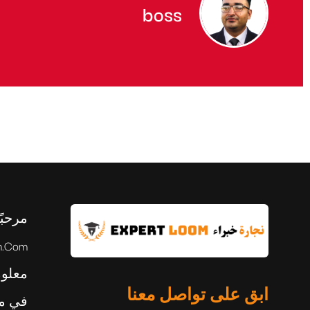
boss
مرحبً
معلوم
ابق على تواصل معنا
في مج